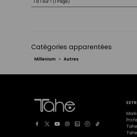
1 à 1 sur 1 (1 Page)
Catégories apparentées
Millenium
»
Autres
EXTR
Mark
Prof
Tahe
Tahe