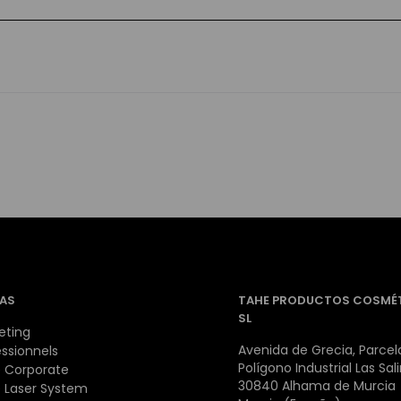
AS
TAHE PRODUCTOS COSMÉ
SL
eting
Avenida de Grecia, Parcela
essionnels
Polígono Industrial Las Sal
 Corporate
30840 Alhama de Murcia
 Laser System