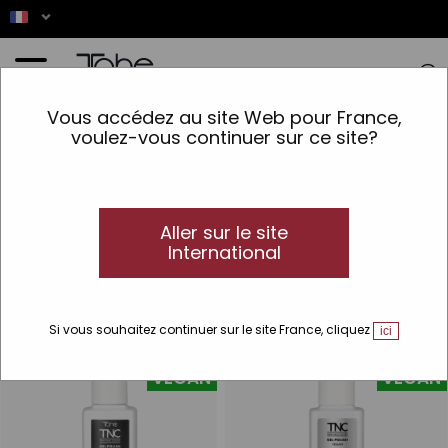
Accueil
>
Maquillage
>
Ongles
>
Vernis permanents
Vous accédez au site Web pour France,
voulez-vous continuer sur ce site?
Vernis permanents
Vernis à ongles permanent
Vous cherchez des vernis à ongles permanents ? Découvrez
vos produits préférés pour une manucure avec une large
Aller sur le site
gamme de nuances.
International
Si vous souhaitez continuer sur le site France, cliquez
ici
VEGAN
VEGAN