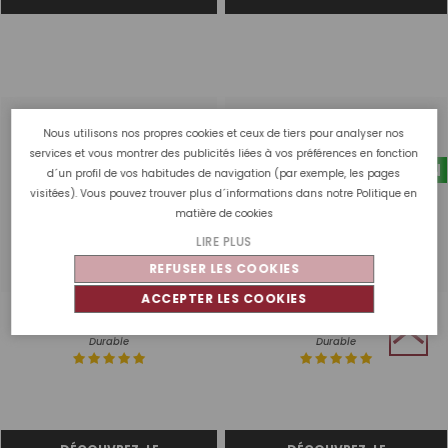
Nous utilisons nos propres cookies et ceux de tiers pour analyser nos
services et vous montrer des publicités liées à vos préférences en fonction
VEGAN
VEGAN
d´un profil de vos habitudes de navigation (par exemple, les pages
visitées). Vous pouvez trouver plus d´informations dans notre
Politique en
matière de cookies
LIRE PLUS
REFUSER LES COOKIES
ACCEPTER LES COOKIES
Vernis à ongles semi-
Vernis à ongles semi-
permanent végétalien TNC |
permanent végétalien TNC |
V600 French Lavender
V601 Carmín
Durable
Durable