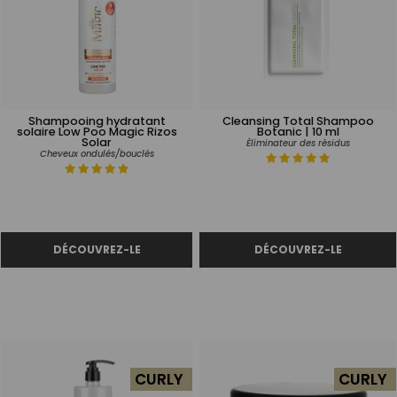
Shampooing hydratant
Cleansing Total Shampoo
solaire Low Poo Magic Rizos
Botanic | 10 ml
Solar
Èliminateur des rèsidus
Cheveux ondulés/bouclés
CURLY
CURLY