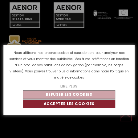
Nous utilisons nos propres cookies et ceux de tiers pour analyser nos
services et vous montrer des publicités liées à vos préférences en fonction
Canal des plaintes
Politique de Cookies
Politique de
d´un profil de vos habitudes de navigation (par exemple, les pages
confidentialité
Avis juridique
Qualité et
visitées). Vous pouvez trouver plus d´informations dans notre
Politique en
environnement
matière de cookies
LIRE PLUS
REFUSER LES COOKIES
©
Tahe
2026 - Tous droits réservés
ACCEPTER LES COOKIES