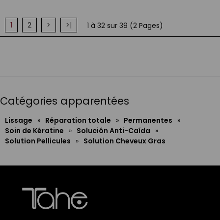
1
2
>
>|
1 à 32 sur 39 (2 Pages)
Catégories apparentées
Lissage
»
Réparation totale
»
Permanentes
»
Soin de Kératine
»
Solución Anti-Caída
»
Solution Pellicules
»
Solution Cheveux Gras