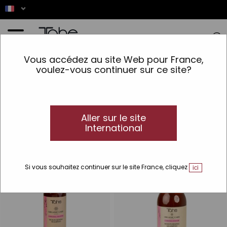
Accueil
>
Cheveux
>
Soins Spécifiques
>
Curly
Vous accédez au site Web pour France,
voulez-vous continuer sur ce site?
Curly
Produits adaptés à la méthode Curly Girl
Découvrez les produits cosmétiques Tahe adaptés à la
méthode Curly Girl et obtenez des cheveux bouclés
Aller sur le site
spectaculaires.
International
Si vous souhaitez continuer sur le site France, cliquez
ici