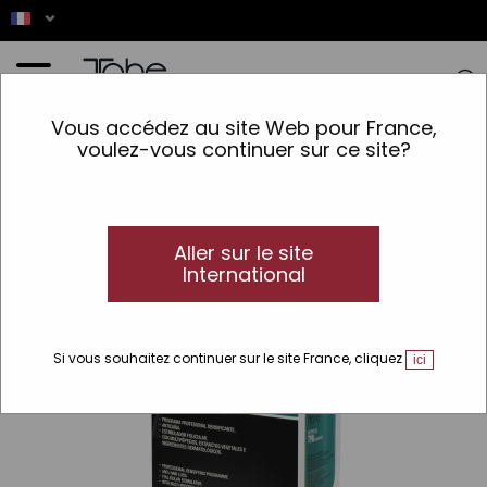
Accueil
>
Cheveux
>
Soins Spécifiques
>
Solución Anti-Caída
>
Ampoules anti-chute
>
Vous accédez au site Web pour France,
Programme densifiant antichute: Concentré 50 ml + Shampooing
voulez-vous continuer sur ce site?
VEGAN
Aller sur le site
International
Si vous souhaitez continuer sur le site France, cliquez
ici