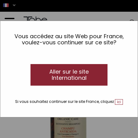
Accueil
>
Cheveux
>
Type de produit
>
Shampooing
>
Sans sulfate
>
Shampooing
Vous accédez au site Web pour France,
anti-chute Intensive Organic Care
voulez-vous continuer sur ce site?
Aller sur le site
International
Si vous souhaitez continuer sur le site France, cliquez
ici