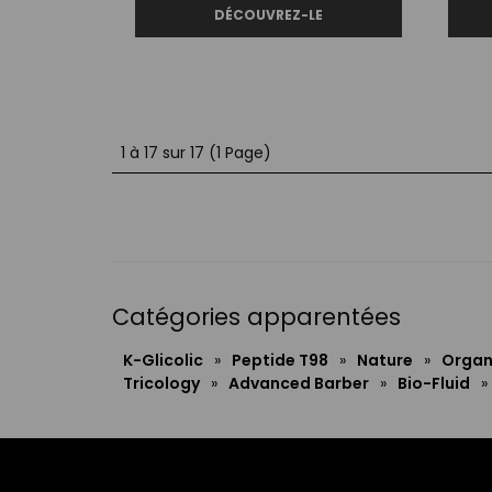
1 à 17 sur 17 (1 Page)
Catégories apparentées
K-Glicolic
»
Peptide T98
»
Nature
»
Organ
Tricology
»
Advanced Barber
»
Bio-Fluid
»