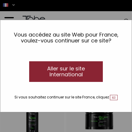
Accueil
>
Cheveux
>
Type de cheveux
>
Cheveux Colorés
Vous accédez au site Web pour France,
voulez-vous continuer sur ce site?
Cheveux Colorés
Soins des cheveux colorés
Chez Tahe, nous sommes spécialistes des soins pour cheveux
colorés. Découvrez notre sélection de produits de qualité
Aller sur le site
professionnelle.
International
Si vous souhaitez continuer sur le site France, cliquez
ici