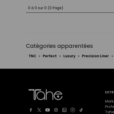
0 à 0 sur 0 (0 Page)
Catégories apparentées
TNC
»
Perfect
»
Luxury
»
Precision Liner
»
EXTR
Mark
Prof
Tahe