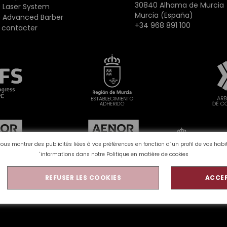
30840 Alhama de Murcia
 Laser System
Murcia (España)
 Advanced Barber
+34 968 891 100
 contacter
vous montrer des publicités liées à vos préférences en fonction d´un profil de vos ha
´informations dans notre
Politique en matière de cookies
REFUSER LES COOKIES
ACCEP
olitique de confidentialité
Avis juridique
Qualité et env