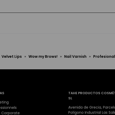
Velvet Lips
»
Wow my Brows!
»
Nail Varnish
»
Profesional
AS
TAHE PRODUCTOS COSMÉ
SL
eting
Avenida de Grecia, Parcela
essionnels
Polígono Industrial Las Sal
 Corporate