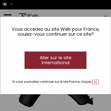
Accueil
>
Accessoires
>
Lignes
>
Compact
>
Sèche-mains Compact Sèche-cheveux
Vous accédez au site Web pour France,
voulez-vous continuer sur ce site?
Aller sur le site
International
Si vous souhaitez continuer sur le site France, cliquez
ici