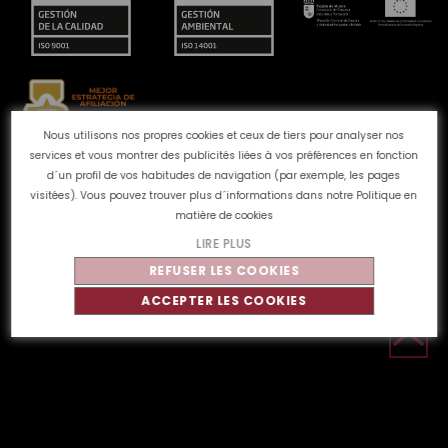
Nous utilisons nos propres cookies et ceux de tiers pour analyser nos
services et vous montrer des publicités liées à vos préférences en fonction
Canal des plaintes
Politique de Cookies
Politique de
d´un profil de vos habitudes de navigation (par exemple, les pages
confidentialité
Avis juridique
Qualité et
visitées). Vous pouvez trouver plus d´informations dans notre
Politique en
environnement
matière de cookies
LIRE PLUS
REFUSER LES COOKIES
©
Tahe
2026 - Tous droits réservés
ACCEPTER LES COOKIES