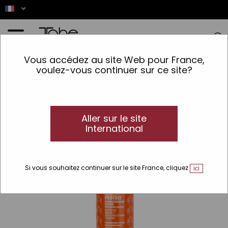
Accueil
>
Cheveux
>
Type de produit
>
Revitalisants sans rinçage
>
Après-
Vous accédez au site Web pour France,
shampooing instantané préventif scolaire KIDS Protect 2-PHASE
voulez-vous continuer sur ce site?
Aller sur le site
International
Si vous souhaitez continuer sur le site France, cliquez
ici