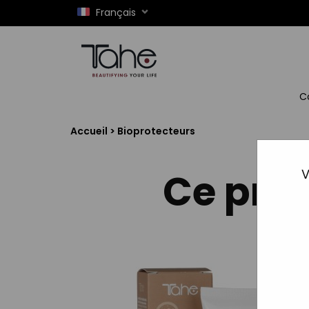
Français
C
Accueil
>
Bioprotecteurs
Ce prod
V