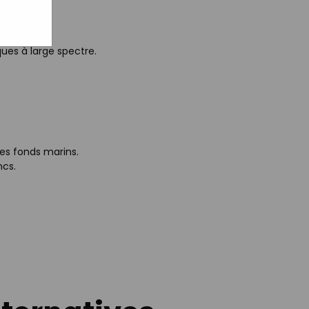
teur
ues à large spectre.
des fonds marins.
ncs.