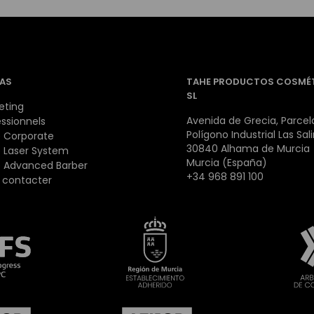
AS
TAHE PRODUCTOS COSMÉ
SL
eting
Avenida de Grecia, Parcela
essionnels
Polígono Industrial Las Sal
 Corporate
30840 Alhama de Murcia
 Laser System
Murcia (España)
 Advanced Barber
+34 968 891 100
 contacter