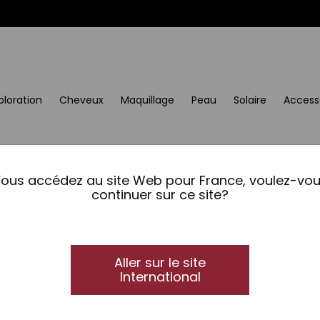
oloration
Cheveux
Maquillage
Peau
Solaire
Access
uit nest pas di
ous accédez au site Web pour France, voulez-vo
continuer sur ce site?
Crème solaire photoprot
Aller sur le site
International
Couleur neutre