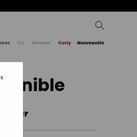
oires
Bio
Homme
Curly
Nouveautés
sponible
us
ecteur