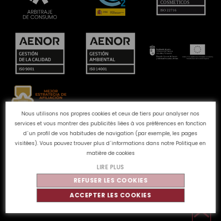
Nous utilisons nos propres cookies et ceux de tiers pour analyser nos
services et vous montrer des publicités liées à vos préférences en fonction
Canal des plaintes
Politique de Cookies
Politique de
d´un profil de vos habitudes de navigation (par exemple, les pages
confidentialité
Avis juridique
Qualité et
visitées). Vous pouvez trouver plus d´informations dans notre
Politique en
environnement
matière de cookies
LIRE PLUS
REFUSER LES COOKIES
©
Tahe
2026 - Tous droits réservés
ACCEPTER LES COOKIES