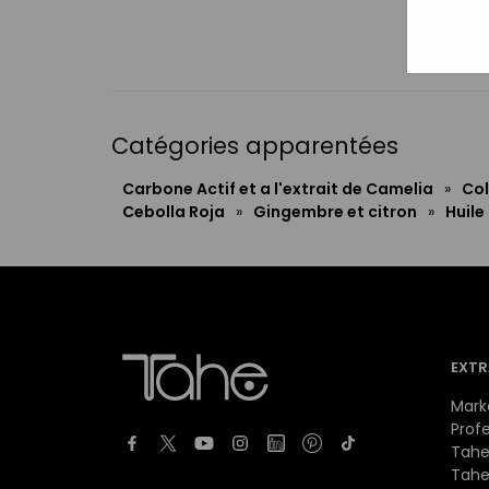
Catégories apparentées
Carbone Actif et a l'extrait de Camelia
»
Col
Cebolla Roja
»
Gingembre et citron
»
Huile
EXTR
Mark
Prof
Tahe
Tahe