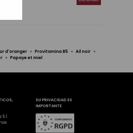
eur d'oranger
»
Provitamina B5
»
Ail noir
»
er
»
Papaye et miel
TICOS,
SU PRIVACIDAD ES
IMPORTANTE
 5.1
inas