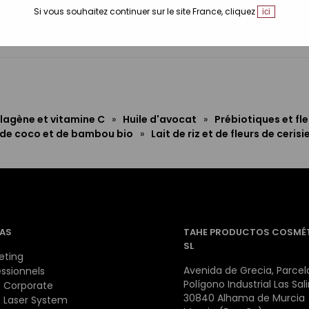
Si vous souhaitez continuer sur le site France, cliquez
ici
lagène et vitamine C
»
Huile d'avocat
»
Prébiotiques et fl
 de coco et de bambou bio
»
Lait de riz et de fleurs de cerisi
AS
TAHE PRODUCTOS COSMÉ
SL
eting
Avenida de Grecia, Parcela
essionnels
Polígono Industrial Las Sal
 Corporate
30840 Alhama de Murcia
 Laser System