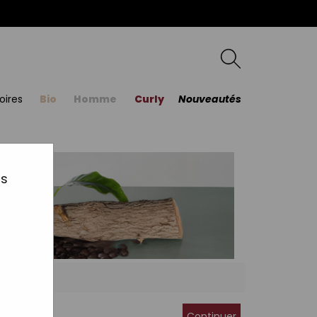
oires
Bio
Homme
Curly
Nouveautés
us
Continuer