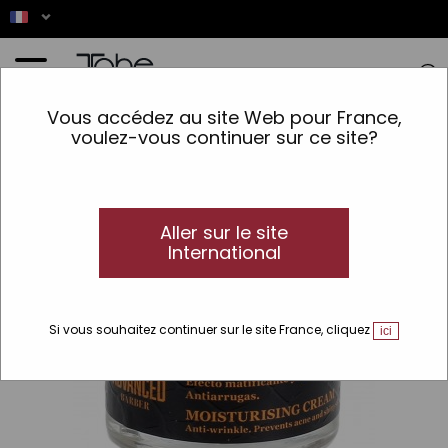
Accueil
>
Homme
>
Barba y Bigote
>
Soin
>
Crème hydratante antirides Nº403
Vous accédez au site Web pour France,
Euphoria
voulez-vous continuer sur ce site?
Aller sur le site
International
Si vous souhaitez continuer sur le site France, cliquez
ici