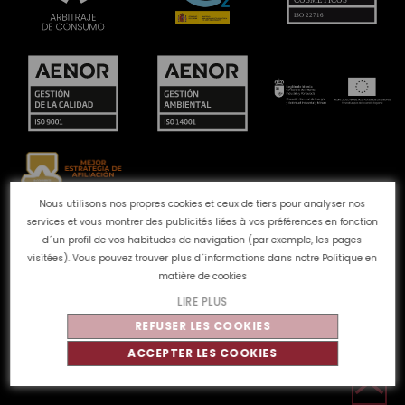
Nous utilisons nos propres cookies et ceux de tiers pour analyser nos
services et vous montrer des publicités liées à vos préférences en fonction
Canal des plaintes
Politique de Cookies
Politique de
d´un profil de vos habitudes de navigation (par exemple, les pages
confidentialité
Avis juridique
Qualité et
visitées). Vous pouvez trouver plus d´informations dans notre
Politique en
environnement
matière de cookies
LIRE PLUS
REFUSER LES COOKIES
©
Tahe
2026 - Tous droits réservés
ACCEPTER LES COOKIES