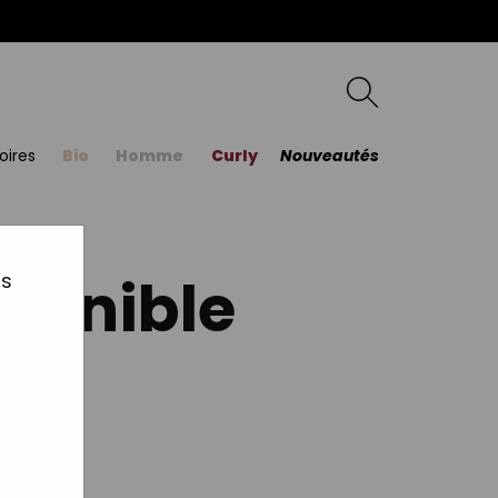
oires
Bio
Homme
Curly
Nouveautés
sponible
us