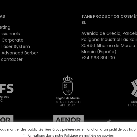
AS
TAHE PRODUCTOS COSMÉ
SL
eting
Avenida de Grecia, Parcela
essionnels
Polígono Industrial Las Sal
 Corporate
30840 Alhama de Murcia
 Laser System
Murcia (España)
 Advanced Barber
+34 968 891 100
 contacter
vous montrer des publicités liées à vos préférences en fonction d´un profil de vos ha
´informations dans notre
Politique en matière de cookies