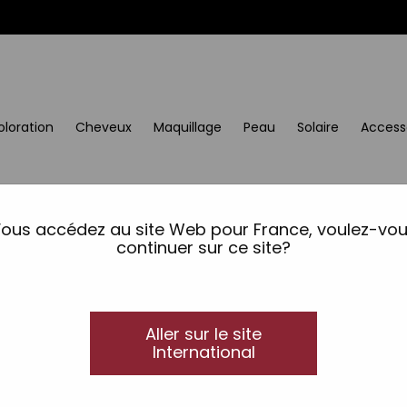
oloration
Cheveux
Maquillage
Peau
Solaire
Access
uit nest pas di
ous accédez au site Web pour France, voulez-vo
continuer sur ce site?
Aller sur le site
International