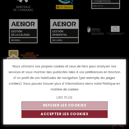
Nous utilisons nos propres cookies et ceux de tiers pour analyser nos
services et vous montrer des publicités liées à vos préférences en fonction
Canal des plaintes
Politique de Cookies
Politique de
d´un profil de vos habitudes de navigation (par exemple, les pages
confidentialité
Avis juridique
Qualité et
visitées). Vous pouvez trouver plus d´informations dans notre
Politique en
environnement
matière de cookies
LIRE PLUS
REFUSER LES COOKIES
©
Tahe
2026 - Tous droits réservés
ACCEPTER LES COOKIES