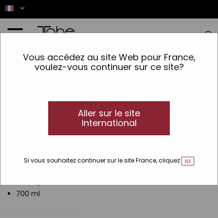
Accueil
Vous accédez au site Web pour France,
voulez-vous continuer sur ce site?
Ce produit nest pas
disponible
Aller sur le site
International
Si vous souhaitez continuer sur le site France, cliquez
ici
Tailles disponibles:
700 ml