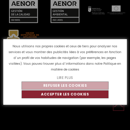
Nous utilisons nos propres cookies et ceux de tiers pour analyser nos
services et vous montrer des publicités liées à vos préférences en fonction
Canal des plaintes
Politique de Cookies
Politique de
d´un profil de vos habitudes de navigation (par exemple, les pages
confidentialité
Avis juridique
Qualité et
visitées). Vous pouvez trouver plus d´informations dans notre
Politique en
environnement
matière de cookies
LIRE PLUS
REFUSER LES COOKIES
©
Tahe
2026 - Tous droits réservés
ACCEPTER LES COOKIES