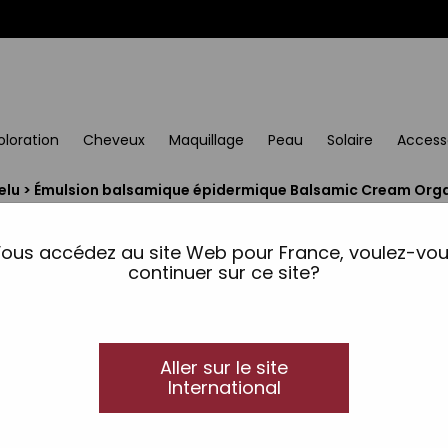
oloration
Cheveux
Maquillage
Peau
Solaire
Access
elu
>
Émulsion balsamique épidermique Balsamic Cream Orga
Émulsion balsamique 
Cream Organic Care T
ous accédez au site Web pour France, voulez-vo
continuer sur ce site?
Post-traitement
Avec polyphénols naturels, huile d’Amande et Bi
Aller sur le site
Apporte à la peau nutrition et élasticité, en so
International
Nourrit et calme.