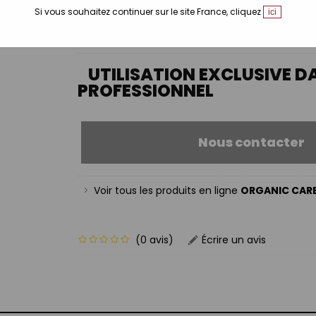
Tailles disponibles:
Si vous souhaitez continuer sur le site France, cliquez
ici
100 ml
UTILISATION EXCLUSIVE D
PROFESSIONNEL
Voir tous les produits en ligne
ORGANIC CAR
(0 avis)
Écrire un avis