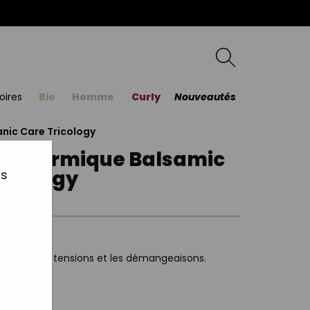
oires
Bio
Homme
Curly
Nouveautés
nic Care Tricology
épidermique Balsamic
ricology
us
sabolol.
ulageant les tensions et les démangeaisons.