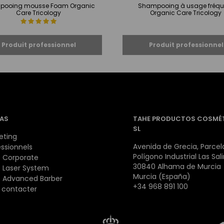
pooing mousse Foam Organic
Shampooing à usage fréqu
Care Tricology
Organic Care Tricology
AS
TAHE PRODUCTOS COSMÉ
SL
eting
Avenida de Grecia, Parcela
essionnels
Polígono Industrial Las Sal
 Corporate
30840 Alhama de Murcia
 Laser System
Murcia (España)
 Advanced Barber
+34 968 891 100
 contacter