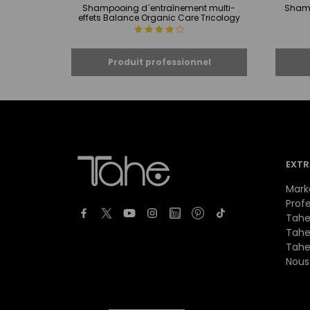
Shampooing d´entraînement multi-
Sham
effets Balance Organic Care Tricology
EXTR
Mark
Prof
Tahe
Tahe
Tahe
Nous