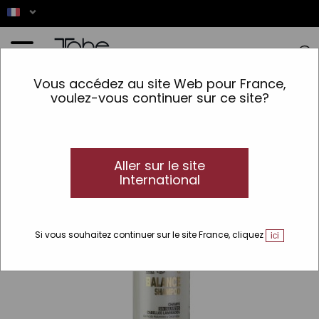
Accueil
>
Cheveux
>
Type de produit
>
Shampooing
>
Sans sulfate
>
Shampooing
Vous accédez au site Web pour France,
sans sulfates cheveux laminés Balance Laminate Gold
voulez-vous continuer sur ce site?
Aller sur le site
International
Si vous souhaitez continuer sur le site France, cliquez
ici