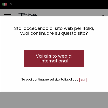
Home
»
Uomo
»
Acabado
»
Cera e Gel
»
Cera lucida per capelli Nº301 Shine Cream
Stai accedendo al sito web per Italia,
vuoi continuare su questo sito?
Vai al sito web di
International
Se vuoi continuare sul sito Italia, clicca
qui