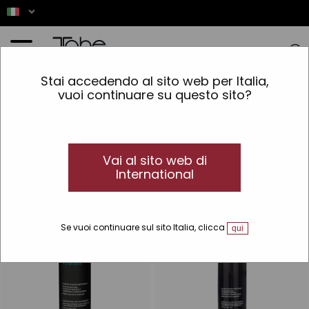
Home
»
Capelli
»
Trattamenti speciali
»
Curly
Stai accedendo al sito web per Italia,
vuoi continuare su questo sito?
Curly
Prodotti adatti al Metodo Curly Girl
Scoprite i prodotti cosmetici Tahe adatti al Metodo Curly Girl e
ottenete capelli ricci spettacolari.
Vai al sito web di
International
Se vuoi continuare sul sito Italia, clicca
qui