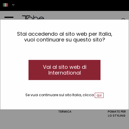
Home
»
Capelli
»
Rifinitura
Stai accedendo al sito web per Italia,
vuoi continuare su questo sito?
Rifinitura
I migliori prodotti per lo styling, la
definizione e la tenuta dei capelli
Ottieni una finitura professionale per i tuoi capelli con i
Vai al sito web di
prodotti per lo styling
.
International
Raffina la ricerca
Se vuoi continuare sul sito Italia, clicca
qui
LUCENTEZZA
CONDIZIONATORE
PROTEZIONE
CERE E GEL
CREME E
TERMICA
POMATE PER
LO STYLING