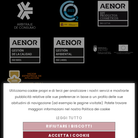
Utilizziamo cookie propri e di terzi per analizzare i nostri servizi e mostrarle
pubblicità relative alle sue preferenze in base a un profilo delle sue
Canale reclami
Politica dei cookie
Politica sulla
abitudini di navigazione (ad esempio le pagine visitate). Potete trovare
privacy
Avviso legale
Qualità e ambiente
maggiori informazioni nel nostro
Politica dei cookie
LEGGI TUTTO
©
Tahe
2026 - Tutti i diritti riservati
RIFIUTARE I BISCOTTI
ACCETTA I COOKIE