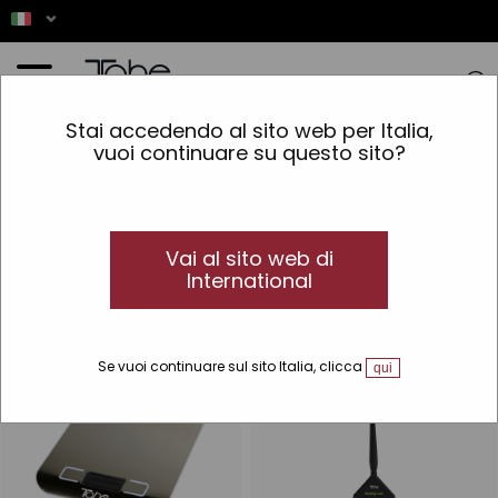
Home
»
Accessori
»
Colorazione
Stai accedendo al sito web per Italia,
vuoi continuare su questo sito?
Colorazione
Accessori per la colorazione dei capelli
Scoprite la nostra selezione di accessori professionali per
parrucchieri per la colorazione dei capelli: ciotole per la
Vai al sito web di
colorazione, mantelli, grembiuli, spazzole...
International
Se vuoi continuare sul sito Italia, clicca
qui