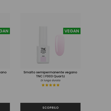
GAN
VEGAN
gano
Smalto semipermanente vegano
TNC | F003 Quartz
Di lunga durata