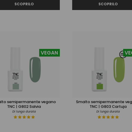
VEGAN
VE
lto semipermanente vegano
Smalto semipermanente ve
TNC | G802 Salvia
TNC | G803 Cartuja
Di lunga durata
Di lunga durata