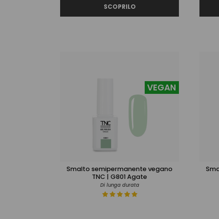
VEGAN
Smalto semipermanente vegano
Sma
TNC | G801 Agate
Di lunga durata