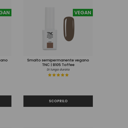
GAN
VEGAN
gano
Smalto semipermanente vegano
TNC | B105 Toffee
Di lunga durata