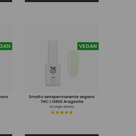
GAN
VEGAN
gano
Smalto semipermanente vegano
TNC | G800 Aragonite
Di lunga durata