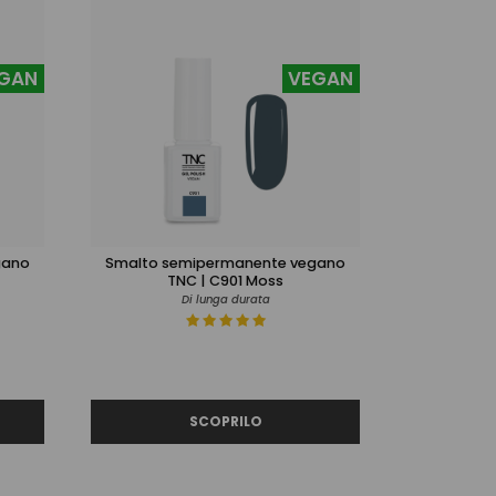
GAN
VEGAN
gano
Smalto semipermanente vegano
TNC | C901 Moss
Di lunga durata