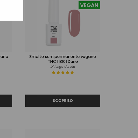
GAN
VEGAN
gano
Smalto semipermanente vegano
TNC | B101 Dune
Di lunga durata