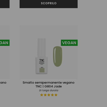
GAN
VEGAN
gano
Smalto semipermanente vegano
TNC | G804 Jade
Di lunga durata