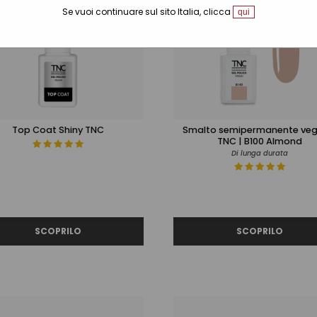
VEGAN
VE
Se vuoi continuare sul sito Italia, clicca
qui
Top Coat Shiny TNC
Smalto semipermanente ve
TNC | B100 Almond
Di lunga durata