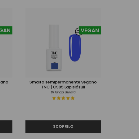
GAN
VEGAN
gano
Smalto semipermanente vegano
TNC | C905 Lapislázuli
Di lunga durata