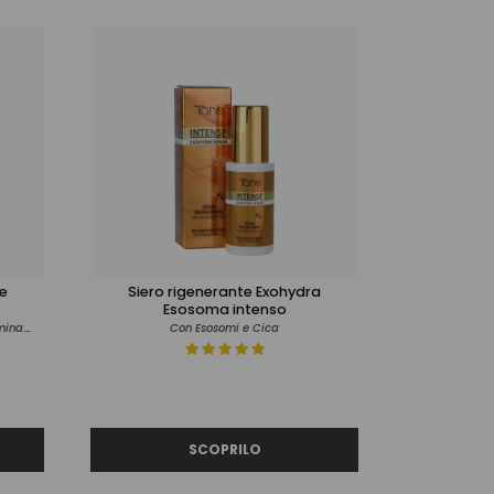
e
Siero rigenerante Exohydra
Esosoma intenso
Con Acido Ialuronico, Collagene, Vitamina E, Niacinamide ed Estratto di Bambù
Con Esosomi e Cica