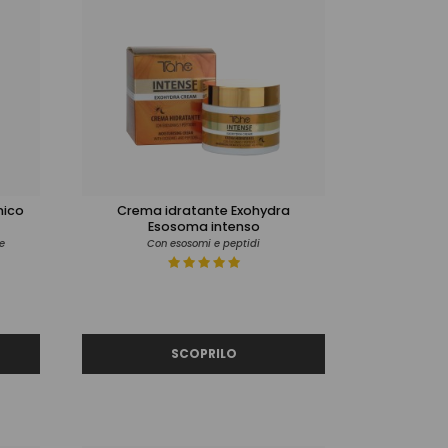
nico
Crema idratante Exohydra
Esosoma intenso
e
Con esosomi e peptidi