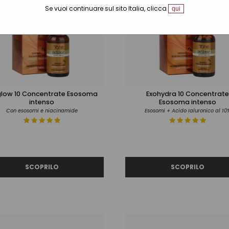
Se vuoi continuare sul sito Italia, clicca
qui
glow 10 Concentrate Esosoma
Exohydra 10 Concentrate
intenso
Esosoma intenso
Con esosomi e niacinamide
Esosomi + Acido Ialuronico al 10