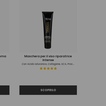
soma
Maschera per il viso riparatrice
Intense
Con Acido Ialuronico, Collagene, SCA, Provitamina B5 e Bisabololo