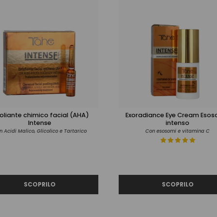
oliante chimico facial (AHA)
Exoradiance Eye Cream Eso
Intense
intenso
 Acidi Malico, Glicolico e Tartarico
Con esosomi e vitamina C