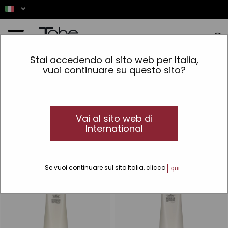
Home
»
Colorazione
»
Linee
»
Natural Colour
Stai accedendo al sito web per Italia,
vuoi continuare su questo sito?
Natural Colour
La colorazione cosmetica per capelli di
Natural Colour
Scopri le 115 colorazioni per capelli di Tahe Natural Colour
Vai al sito web di
International
Se vuoi continuare sul sito Italia, clicca
qui