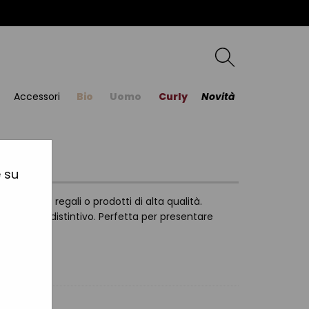
Accessori
Bio
Uomo
Curly
Novità
ro
e su
deale per regali o prodotti di alta qualità.
sticato e distintivo. Perfetta per presentare