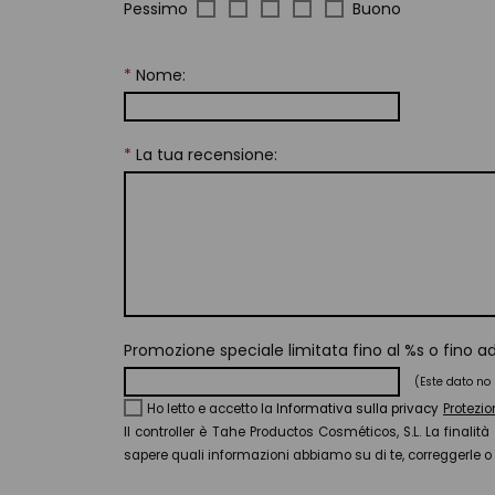
Pessimo
Buono
*
Nome:
*
La tua recensione:
Promozione speciale limitata fino al %s o fino 
(Este dato no 
Ho letto e accetto la
Informativa sulla privacy
Protezio
Il controller è Tahe Productos Cosméticos, S.L. La finalità 
sapere quali informazioni abbiamo su di te, correggerle 