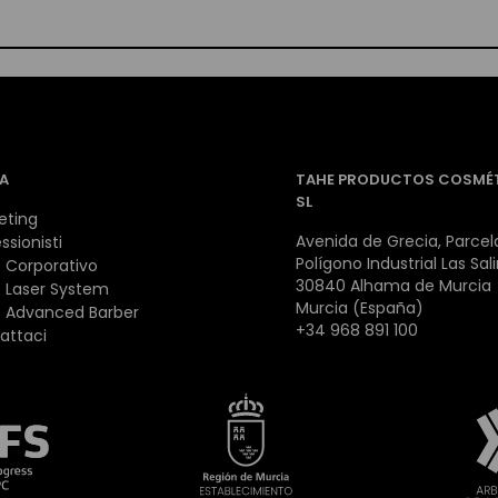
A
TAHE PRODUCTOS COSMÉ
SL
eting
Avenida de Grecia, Parcela
ssionisti
Polígono Industrial Las Sal
 Corporativo
30840 Alhama de Murcia
 Laser System
Murcia (España)
 Advanced Barber
+34 968 891 100
attaci