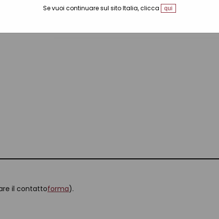
Se vuoi continuare sul sito Italia, clicca
qui
0 recensioni
Scrivi una recensi
zare il contatto
forma
).