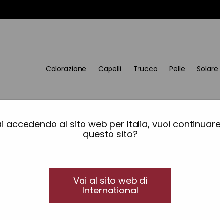
Colorazione
Capelli
Trucco
Pelle
Solare
Borsa di carta nera e o
i accedendo al sito web per Italia, vuoi continuar
questo sito?
Elegante borsa di carta nera e oro, 25x10x20 cm, i
Dotata di logo Tahe, che aggiunge un tocco sofi
regali con stile e professionalità.
Vai al sito web di
International
Ref.: 12081074
Controlla tutti i nostri prodotti online
ALTRI