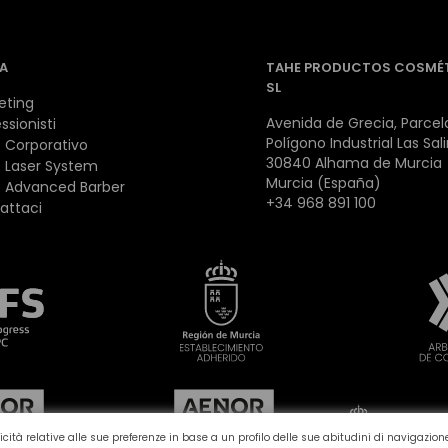
A
TAHE PRODUCTOS COSMÉ
SL
eting
Avenida de Grecia, Parcela
ssionisti
Polígono Industrial Las Sal
 Corporativo
30840 Alhama de Murcia
 Laser System
Murcia (España)
 Advanced Barber
+34 968 891 100
attaci
bblicità relative alle sue preferenze in base a un profilo delle sue abitudini di navigazi