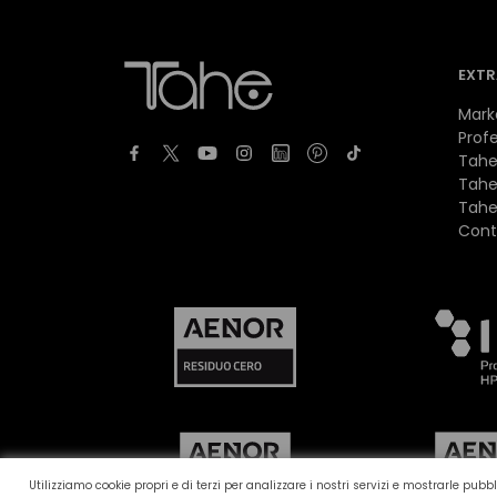
EXTR
Mark
Profe
Tahe
Tahe
Tahe
Cont
Utilizziamo cookie propri e di terzi per analizzare i nostri servizi e mostrarle pu