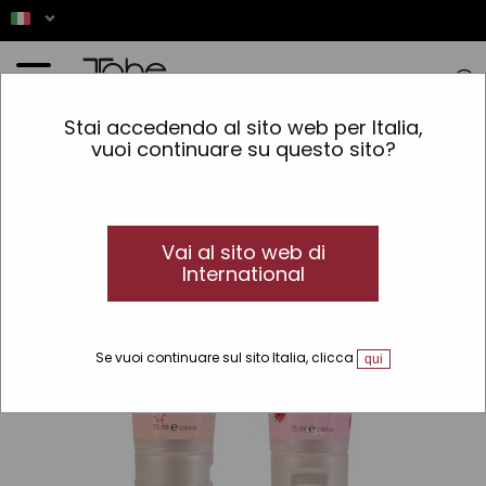
Home
»
Pelle
»
Tipo di pelle
»
Normale e mista
»
Crema per le mani Lipomit
Stai accedendo al sito web per Italia,
vuoi continuare su questo sito?
Vai al sito web di
International
Se vuoi continuare sul sito Italia, clicca
qui