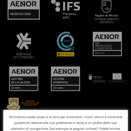
Utilizziamo cookie propri e di terzi per analizzare i nostri servizi e mostrarle
pubblicità relative alle sue preferenze in base a un profilo delle sue
Canale reclami
Politica dei cookie
Politica sulla
abitudini di navigazione (ad esempio le pagine visitate). Potete trovare