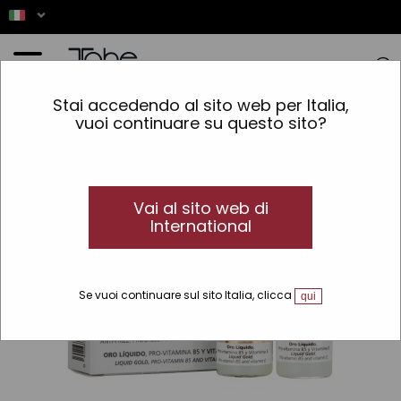
Home
»
Capelli
»
Trattamenti speciali
»
Mantenimento della cheratina
»
Trattamento
Stai accedendo al sito web per Italia,
per capelli anti crespo Infusion A+B
vuoi continuare su questo sito?
Vai al sito web di
International
Se vuoi continuare sul sito Italia, clicca
qui