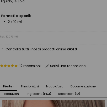
liquido) e Soia.
Formati disponibili:
2 x 10 ml
Ref.: 12073499
Controlla tutti i nostri prodotti online
GOLD
12 recensioni
Scrivi una recensione
Póster
Principi Attivi
Modo d'uso
Documentazione
Precauzioni
Ingredienti (INCI)
Recensioni (12)