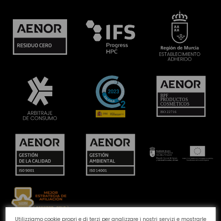
Utilizziamo cookie propri e di terzi per analizzare i nostri servizi e mostrarle