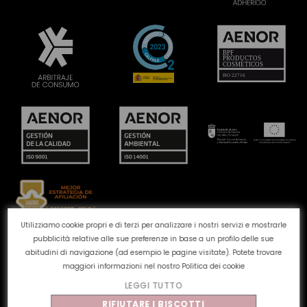
Utilizziamo cookie propri e di terzi per analizzare i nostri servizi e mostrarle
pubblicità relative alle sue preferenze in base a un profilo delle sue
Canale reclami
Politica dei cookie
Politica sulla
abitudini di navigazione (ad esempio le pagine visitate). Potete trovare
privacy
Avviso legale
Qualità e ambiente
maggiori informazioni nel nostro
Politica dei cookie
LEGGI TUTTO
©
Tahe
2026 - Tutti i diritti riservati
RIFIUTARE I BISCOTTI