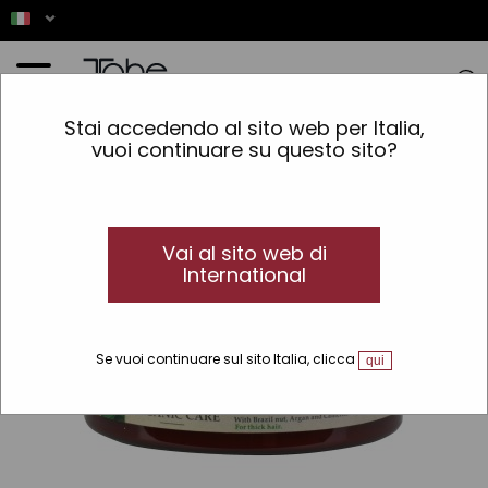
Home
»
Capelli
»
Tipo di capelli
»
Grossi
»
Maschera Nutritium Oil Organic Care
Stai accedendo al sito web per Italia,
vuoi continuare su questo sito?
CURLY
Vai al sito web di
International
Se vuoi continuare sul sito Italia, clicca
qui