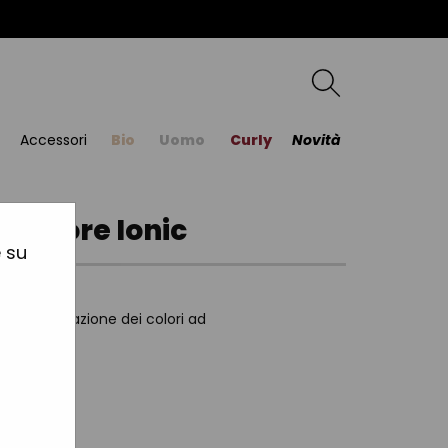
Accessori
Bio
Uomo
Curly
Novità
 colore Ionic
e su
otenzia l’azione dei colori ad