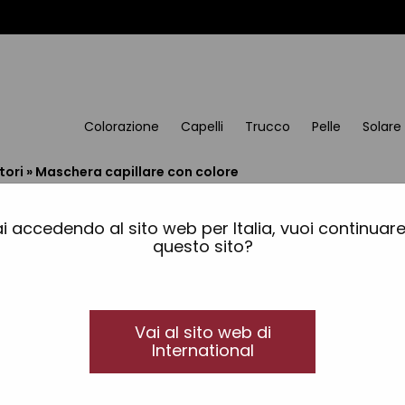
Colorazione
Capelli
Trucco
Pelle
Solare
tori
»
Maschera capillare con colore
Maschera capillare con
i accedendo al sito web per Italia, vuoi continuar
questo sito?
Tahe Ionic
Maschera colorante per capelli a pH acido, che p
ossidazione, agendo in sinergia con essi.
Vai al sito web di
Prodotto altamente nutriente e idratante.
International
Colori disponibili: