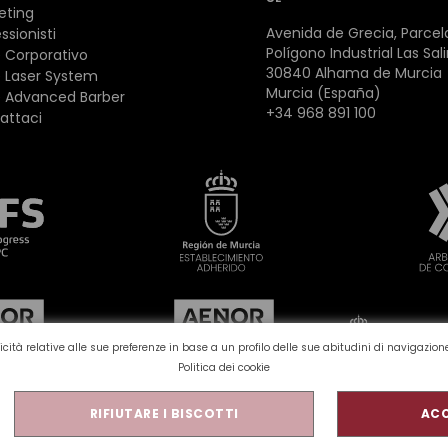
eting
Avenida de Grecia, Parcela
ssionisti
Polígono Industrial Las Sal
 Corporativo
30840 Alhama de Murcia
 Laser System
Murcia (España)
 Advanced Barber
+34 968 891 100
attaci
bblicità relative alle sue preferenze in base a un profilo delle sue abitudini di navigazi
Politica dei cookie
RIFIUTARE I BISCOTTI
ACC
a sulla privacy
Avviso legale
Qualità e ambiente