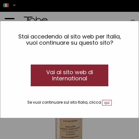
Home
»
Capelli
»
Tipo di capelli
»
Capelli Biondo e Bianchi
»
Maschera sigillante
Stai accedendo al sito web per Italia,
ristrutturante Clear Chroma System Organic Care
vuoi continuare su questo sito?
Vai al sito web di
International
Se vuoi continuare sul sito Italia, clicca
qui