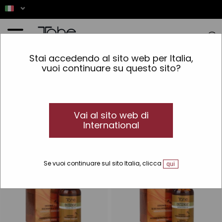
Home
»
Pelle
»
Linee
»
Intense
»
Esosoma intenso
Stai accedendo al sito web per Italia,
vuoi continuare su questo sito?
Esosoma intenso
Esosomi
Trattamento viso. Ottenete una pelle più ringiovanita, unificata
e radiosa.
Vai al sito web di
International
Se vuoi continuare sul sito Italia, clicca
qui