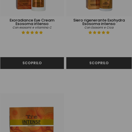
Exoradiance Eye Cream
Siero rigenerante Exohydra
Esosoma intenso
Esosoma intenso
Con esosomi e vitamina C
Con Esosomi e Cica