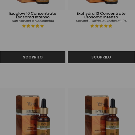
Exoglow 10 Concentrate
Exohydra 10 Concentrate
Esosoma intenso
Esosoma intenso
Con esosomi e niacinamide
Esosomi + Acido Ialuronico al 10%