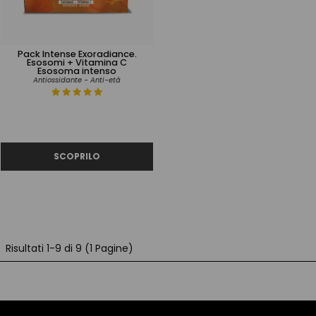
Pack Intense Exoradiance.
Esosomi + Vitamina C
Esosoma intenso
Antiossidante - Anti-età
Risultati 1-9 di 9 (1 Pagine)