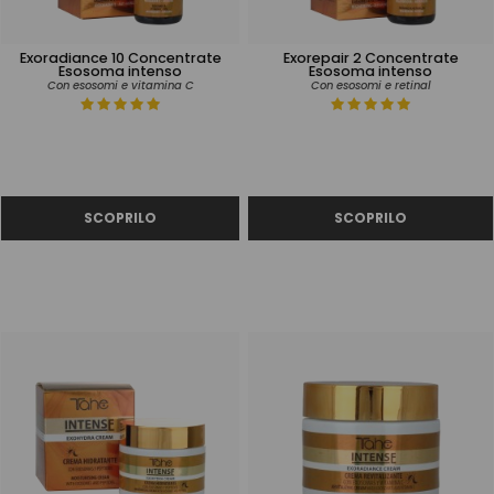
Exoradiance 10 Concentrate
Exorepair 2 Concentrate
Esosoma intenso
Esosoma intenso
Con esosomi e vitamina C
Con esosomi e retinal