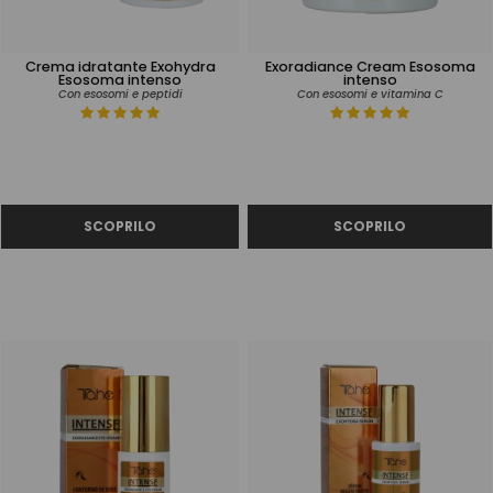
Crema idratante Exohydra
Exoradiance Cream Esosoma
Esosoma intenso
intenso
Con esosomi e peptidi
Con esosomi e vitamina C