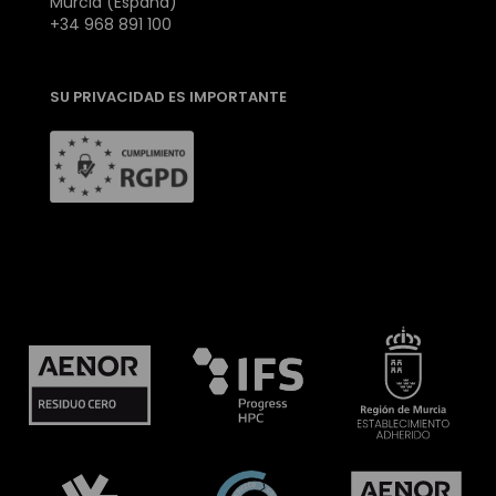
Murcia (España)
+34 968 891 100
SU PRIVACIDAD ES IMPORTANTE