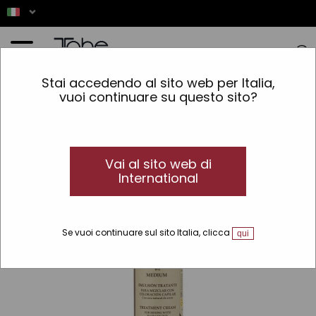
Home
»
Colorazione
»
Tipo di coloranti
»
Senza ammoniaca
»
Emulsione trattante
Stai accedendo al sito web per Italia,
Organic Care
vuoi continuare su questo sito?
Vai al sito web di
International
Se vuoi continuare sul sito Italia, clicca
qui