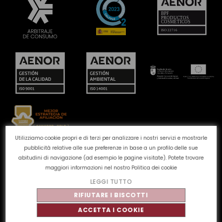
Utilizziamo cookie propri e di terzi per analizzare i nostri servizi e mostrarle
pubblicità relative alle sue preferenze in base a un profilo delle sue
Canale reclami
Politica dei cookie
Politica sulla
abitudini di navigazione (ad esempio le pagine visitate). Potete trovare
privacy
Avviso legale
Qualità e ambiente
maggiori informazioni nel nostro
Politica dei cookie
LEGGI TUTTO
©
Tahe
2026 - Tutti i diritti riservati
RIFIUTARE I BISCOTTI
ACCETTA I COOKIE