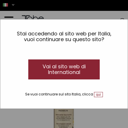
Home
»
Colorazione
»
Tipo di coloranti
»
Senza ammoniaca
»
Emulsione trattante
Stai accedendo al sito web per Italia,
Organic Care
vuoi continuare su questo sito?
Vai al sito web di
International
Se vuoi continuare sul sito Italia, clicca
qui