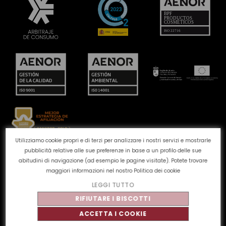
Utilizziamo cookie propri e di terzi per analizzare i nostri servizi e mostrarle
pubblicità relative alle sue preferenze in base a un profilo delle sue
Canale reclami
Politica dei cookie
Politica sulla
abitudini di navigazione (ad esempio le pagine visitate). Potete trovare
privacy
Avviso legale
Qualità e ambiente
maggiori informazioni nel nostro
Politica dei cookie
LEGGI TUTTO
©
Tahe
2026 - Tutti i diritti riservati
RIFIUTARE I BISCOTTI
ACCETTA I COOKIE