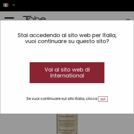
Home
»
Colorazione
»
Tipo di coloranti
»
Senza ammoniaca
»
Emulsione trattante
Stai accedendo al sito web per Italia,
Organic Care
vuoi continuare su questo sito?
Vai al sito web di
International
Se vuoi continuare sul sito Italia, clicca
qui