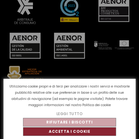
Utilizziamo cookie propri e di terzi per analizzare i nostri servizi e mostrarle
pubblicità relative alle sue preferenze in base a un profilo delle sue
Canale reclami
Politica dei cookie
Politica sulla
abitudini di navigazione (ad esempio le pagine visitate). Potete trovare
privacy
Avviso legale
Qualità e ambiente
maggiori informazioni nel nostro
Politica dei cookie
LEGGI TUTTO
©
Tahe
2026 - Tutti i diritti riservati
RIFIUTARE I BISCOTTI
ACCETTA I COOKIE