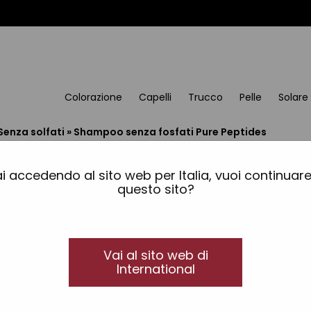
Colorazione
Capelli
Trucco
Pelle
Solare
Senza solfati
»
Shampoo senza fosfati Pure Peptides
Shampoo senza fosfati
i accedendo al sito web per Italia, vuoi continuar
Biotecnologia per la riparazione dei capelli
questo sito?
Shampoo capelli sottili con polifenoli naturali, o
fosfati.
Vai al sito web di
Shampoo fortificante arricchito di integratori per 
International
nutrendo il cuoio capelluto e apportando equili