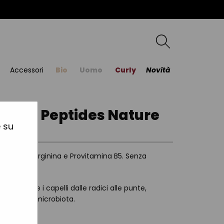
Accessori
Bio
Uomo
Curly
Novità
 Pure Peptides Nature
e su
lio di Soia, Arginina e Provitamina B5. Senza
rinforzare i capelli dalle radici alle punte,
brio al suo microbiota.