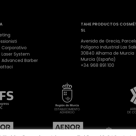
A
TAHE PRODUCTOS COSMÉ
SL
eting
Avenida de Grecia, Parcela
ssionisti
Polígono Industrial Las Sal
 Corporativo
30840 Alhama de Murcia
 Laser System
Murcia (España)
 Advanced Barber
+34 968 891 100
attaci