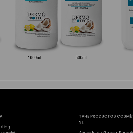
A
TAHE PRODUCTOS COSMÉ
SL
eting
Avenida de Grecia, Parcela
ssionisti