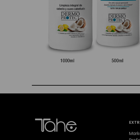
EXTR
Mark
Profe