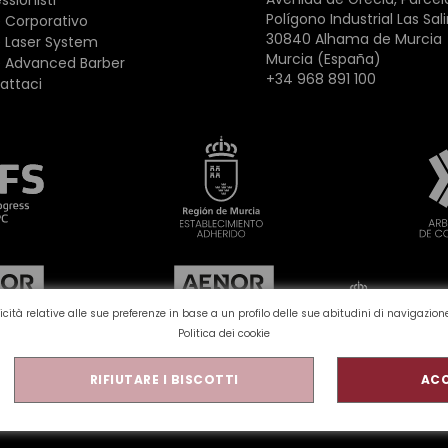
Polígono Industrial Las Sal
 Corporativo
30840 Alhama de Murcia
 Laser System
Murcia (España)
 Advanced Barber
+34 968 891 100
attaci
bblicità relative alle sue preferenze in base a un profilo delle sue abitudini di navigazi
Politica dei cookie
RIFIUTARE I BISCOTTI
ACC
a sulla privacy
Avviso legale
Qualità e ambiente