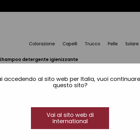
Colorazione
Capelli
Trucco
Pelle
Solare
Shampoo detergente igienizzante
Shampoo detergente i
DermoProtect
i accedendo al sito web per Italia, vuoi continuar
questo sito?
Tutti i tipi di capelli
Pulizia integrale di capelli e cuoio capelluto.
Vai al sito web di
Pulisce, igienizza e tratta tanto la fibra capilla
International
Formati disponibili: