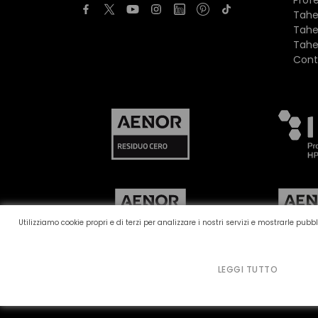
Tahe
Tahe
Tahe
Cont
Utilizziamo cookie propri e di terzi per analizzare i nostri servizi e mostrarle pu
LEGGI TUTTO
Canale reclami
Politica dei cookie
Politic