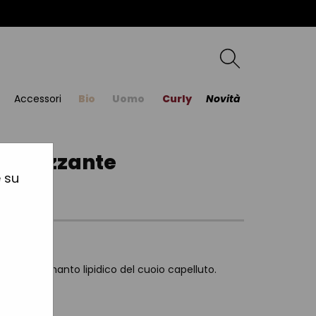
Accessori
Bio
Uomo
Curly
Novità
gienizzante
e su
re quanto il manto lipidico del cuoio capelluto.