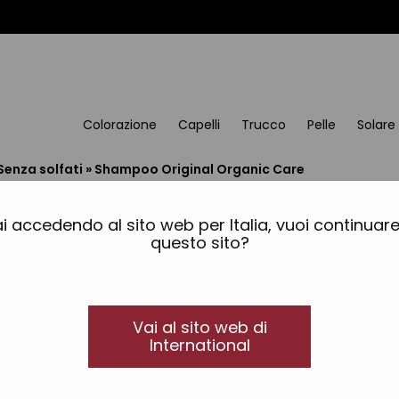
Colorazione
Capelli
Trucco
Pelle
Solare
Senza solfati
»
Shampoo Original Organic Care
Shampoo Original Org
i accedendo al sito web per Italia, vuoi continuar
Capelli fini
questo sito?
Deterge e idrata in profondità apportando una le
morbido e ultrabrillante dei capelli. Lascia i capel
Vai al sito web di
International
Formati disponibili:
300 ml