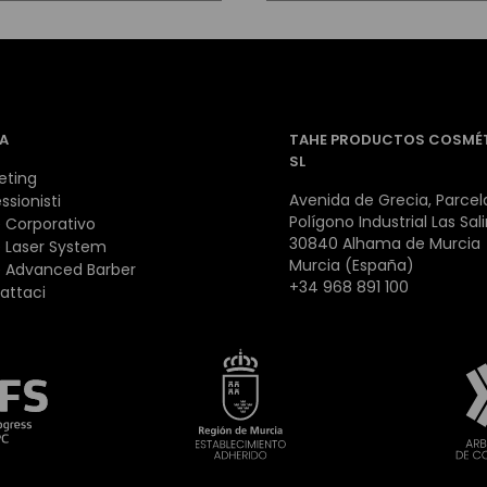
A
TAHE PRODUCTOS COSMÉ
SL
eting
Avenida de Grecia, Parcela
ssionisti
Polígono Industrial Las Sal
 Corporativo
30840 Alhama de Murcia
 Laser System
Murcia (España)
 Advanced Barber
+34 968 891 100
attaci