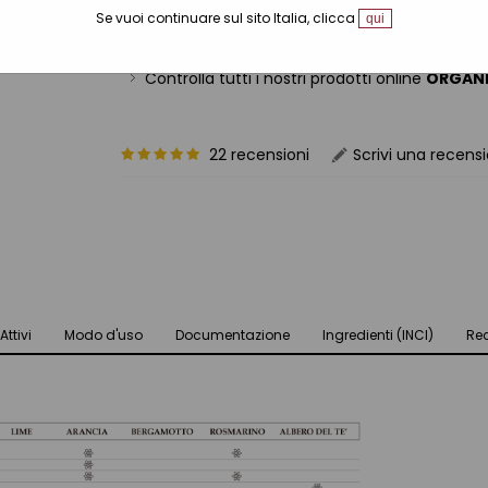
Se vuoi continuare sul sito Italia, clicca
qui
Ref.: 12049006
Controlla tutti i nostri prodotti online
ORGANI
22 recensioni
Scrivi una recens
Attivi
Modo d'uso
Documentazione
Ingredienti (INCI)
Rec