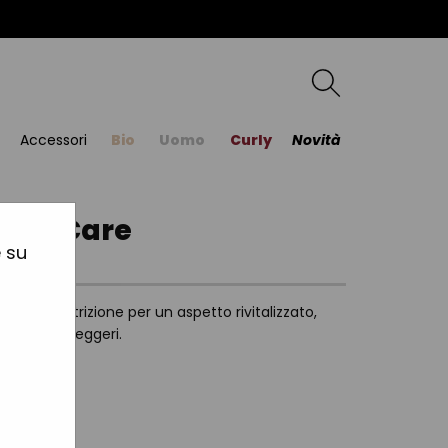
Accessori
Bio
Uomo
Curly
Novità
anic Care
e su
ggera nutrizione per un aspetto rivitalizzato,
li sciolti e leggeri.