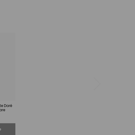
te Doré
are