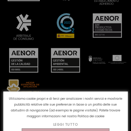
Utilizziamo cookie propri e di terzi per analizzare i nostri servizi e mostrarle
pubblicità relative alle sue preferenze in base a un profilo delle sue
Canale reclami
Politica dei cookie
Politica sulla
abitudini di navigazione (ad esempio le pagine visitate). Potete trovare
privacy
Avviso legale
Qualità e ambiente
maggiori informazioni nel nostro
Politica dei cookie
LEGGI TUTTO