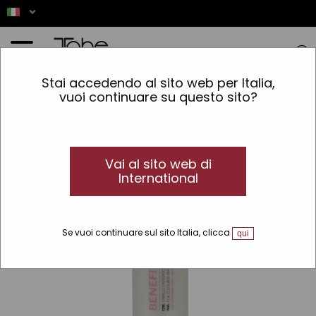
Home
»
Capelli
»
Tipo di capelli
»
Capelli colorati
»
Benefit Shampoo
Stai accedendo al sito web per Italia,
vuoi continuare su questo sito?
Vai al sito web di
International
Se vuoi continuare sul sito Italia, clicca
qui