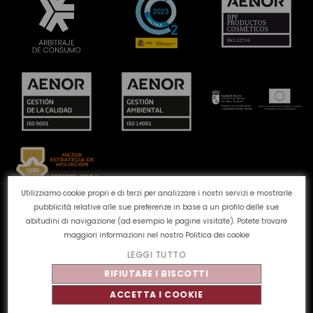
Utilizziamo cookie propri e di terzi per analizzare i nostri servizi e mostrarle
pubblicità relative alle sue preferenze in base a un profilo delle sue
Canale reclami
Politica dei cookie
Politica sulla
abitudini di navigazione (ad esempio le pagine visitate). Potete trovare
privacy
Avviso legale
Qualità e ambiente
maggiori informazioni nel nostro
Politica dei cookie
LEGGI TUTTO
©
Tahe
2026 - Tutti i diritti riservati
RIFIUTARE I BISCOTTI
ACCETTA I COOKIE