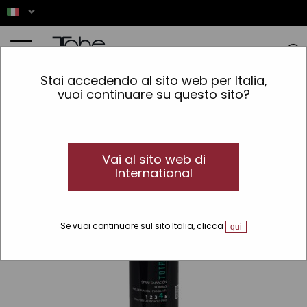
Home
»
Capelli
»
Rifinitura
»
Spray
»
Modulo Durata spray Modulo totale
Stai accedendo al sito web per Italia,
vuoi continuare su questo sito?
Vai al sito web di
International
Se vuoi continuare sul sito Italia, clicca
qui