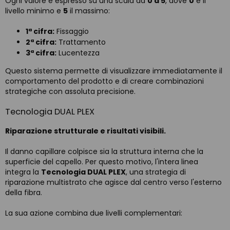
Ogni valore è espresso su una scala da
0 a 5
, dove
0
è il
livello minimo e
5
il massimo:
1ª cifra:
Fissaggio
2ª cifra:
Trattamento
3ª cifra:
Lucentezza
Questo sistema permette di visualizzare immediatamente il
comportamento del prodotto e di creare combinazioni
strategiche con assoluta precisione.
Tecnologia DUAL PLEX
Riparazione strutturale e risultati visibili.
Il danno capillare colpisce sia la struttura interna che la
superficie del capello. Per questo motivo, l'intera linea
integra la
Tecnologia DUAL PLEX
, una strategia di
riparazione multistrato che agisce dal centro verso l'esterno
della fibra.
La sua azione combina due livelli complementari: