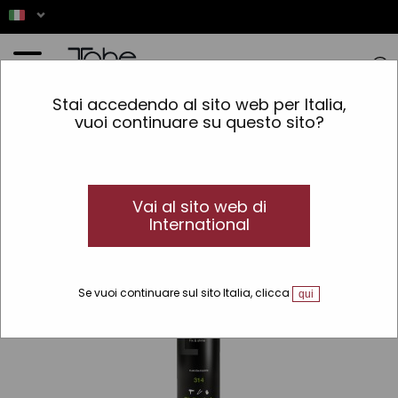
Home
»
Capelli
»
Rifinitura
»
Lacche
»
Lacca spray professionale Dual Plex Fix Shine
Stai accedendo al sito web per Italia,
314 - 514
vuoi continuare su questo sito?
Vai al sito web di
International
Se vuoi continuare sul sito Italia, clicca
qui