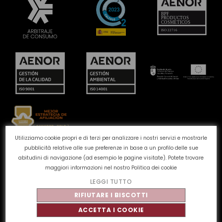
Utilizziamo cookie propri e di terzi per analizzare i nostri servizi e mostrarle
pubblicità relative alle sue preferenze in base a un profilo delle sue
Canale reclami
Politica dei cookie
Politica sulla
abitudini di navigazione (ad esempio le pagine visitate). Potete trovare
privacy
Avviso legale
Qualità e ambiente
maggiori informazioni nel nostro
Politica dei cookie
LEGGI TUTTO
©
Tahe
2026 - Tutti i diritti riservati
RIFIUTARE I BISCOTTI
ACCETTA I COOKIE