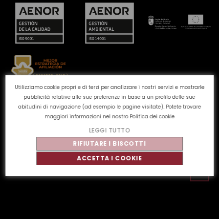
Utilizziamo cookie propri e di terzi per analizzare i nostri servizi e mostrarle
pubblicità relative alle sue preferenze in base a un profilo delle sue
Canale reclami
Politica dei cookie
Politica sulla
abitudini di navigazione (ad esempio le pagine visitate). Potete trovare
privacy
Avviso legale
Qualità e ambiente
maggiori informazioni nel nostro
Politica dei cookie
LEGGI TUTTO
©
Tahe
2026 - Tutti i diritti riservati
RIFIUTARE I BISCOTTI
ACCETTA I COOKIE