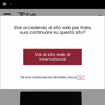
Home
»
Altri
Stai accedendo al sito web per Italia,
vuoi continuare su questo sito?
Questo prodotto non
è disponibile
Vai al sito web di
International
Se vuoi continuare sul sito Italia, clicca
qui