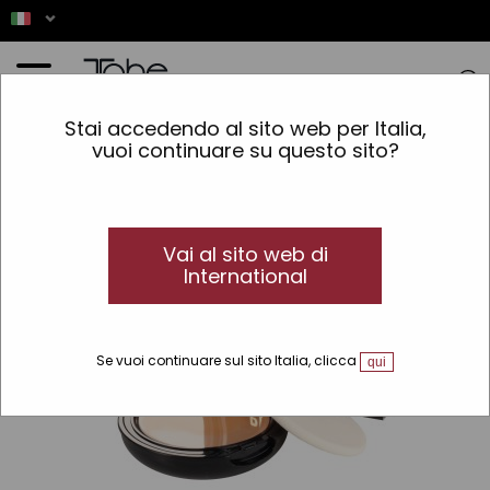
Home
»
Trucco
»
Linee
»
Perfect
»
Fondotinta compatto Perfect Compact Foundation
Stai accedendo al sito web per Italia,
vuoi continuare su questo sito?
Vai al sito web di
International
Se vuoi continuare sul sito Italia, clicca
qui