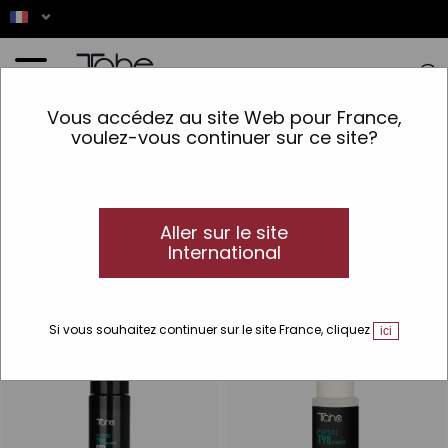
Accueil
>
Cheveux
>
Soins Spécifiques
>
Solución Anti-Caída
>
Shampoing
Vous accédez au site Web pour France,
antibactérien
voulez-vous continuer sur ce site?
Shampoing antibactérien
Les shampooings et packs anti-chute les
plus efficaces
Aller sur le site
Dans cette section, vous trouverez votre shampooing anti-
International
chute idéal. Renforcez vos cheveux et obtenez une apparence
plus saine et vitale.
Si vous souhaitez continuer sur le site France, cliquez
ici