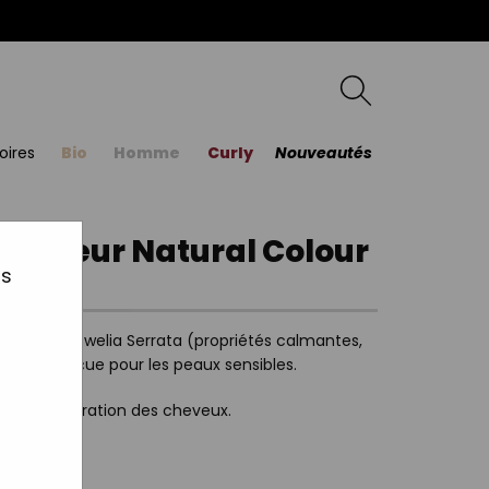
oires
Bio
Homme
Curly
Nouveautés
a couleur Natural Colour
us
trait de Boswelia Serrata (propriétés calmantes,
lement conçue pour les peaux sensibles.
sus de coloration des cheveux.