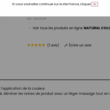
200 ml
Si vous souhaitez continuer sur le site France, cliquez
ici
Ref.: 12001008
Voir tous les produits en ligne
NATURAL COL
(1 avis)
Écrire un avis
l'application de la couleur.
né, éliminer les restes de produit avec un léger massage tout 