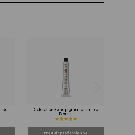
s de
Coloration Reine pigmente Lumière
Colorat
Express