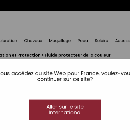
oloration
Cheveux
Maquillage
Peau
Solaire
Access
ation et Protection
>
Fluide protecteur de la couleur
Fluide protecteur de l
ous accédez au site Web pour France, voulez-vo
À l’extrait de Boswelia Serrata
continuer sur ce site?
Sa formule enrichie en principes actifs et en ex
adoucissantes et anti-irritantes) a été spécia
Aller sur le site
Hydrate et protège la peau pendant les proces
International
Tailles disponibles: