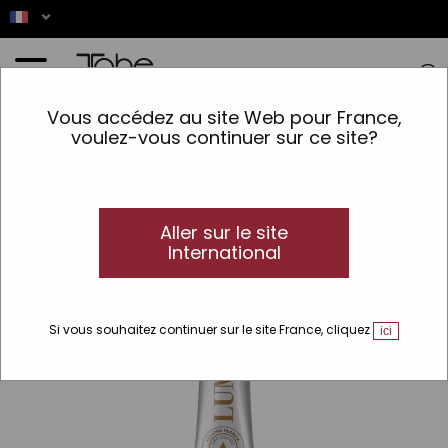
Accueil
>
Coloration
>
Type de colorants
>
Permanent
>
Coloration régulatrice de la
Vous accédez au site Web pour France,
couleur
voulez-vous continuer sur ce site?
Aller sur le site
International
Si vous souhaitez continuer sur le site France, cliquez
ici