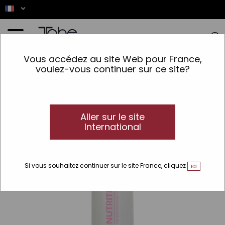
Accueil
>
Cheveux
>
Type de produit
>
Masque
>
NutriTherm Mask
Vous accédez au site Web pour France,
voulez-vous continuer sur ce site?
Aller sur le site
International
Si vous souhaitez continuer sur le site France, cliquez
ici