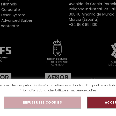
Avenida de Grecia, Parcela
essionnels
Polígono Industrial Las Sal
 Corporate
30840 Alhama de Murcia
 Laser System
Murcia (España)
 Advanced Barber
+34 968 891 100
 contacter
vous montrer des publicités liées à vos préférences en fonction d´un profil de vos ha
´informations dans notre
Politique en matière de cookies
REFUSER LES COOKIES
ACCEP
olitique de confidentialité
Avis juridique
Qualité et env