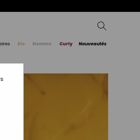
oires
Bio
Homme
Curly
Nouveautés
us