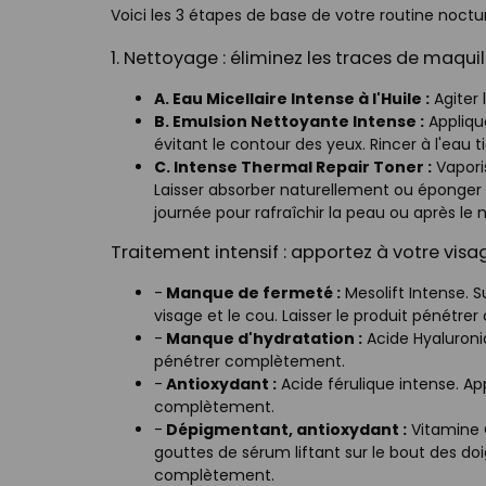
Voici les 3 étapes de base de votre routine noctu
1. Nettoyage : éliminez les traces de maqu
A. Eau Micellaire Intense à l'Huile :
Agiter 
B. Emulsion Nettoyante Intense :
Appliqu
évitant le contour des yeux. Rincer à l'eau
C. Intense Thermal Repair Toner :
Vapori
Laisser absorber naturellement ou éponger 
journée pour rafraîchir la peau ou après le m
Traitement intensif : apportez à votre visa
-
Manque de fermeté :
Mesolift Intense. 
visage et le cou. Laisser le produit pénétr
-
Manque d'hydratation :
Acide Hyaluroniq
pénétrer complètement.
-
Antioxydant :
Acide férulique intense. App
complètement.
-
Dépigmentant, antioxydant :
Vitamine C
gouttes de sérum liftant sur le bout des doig
complètement.