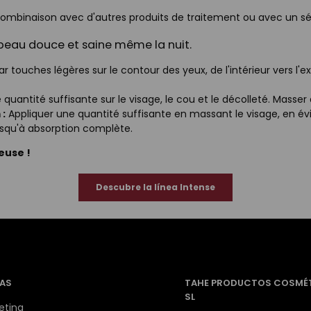
combinaison avec d'autres produits de traitement ou avec un s
 peau douce et saine même la nuit.
ar touches légères sur le contour des yeux, de l'intérieur vers 
quantité suffisante sur le visage, le cou et le décolleté. Masse
 :
Appliquer une quantité suffisante en massant le visage, en év
jusqu'à absorption complète.
euse !
AS
TAHE PRODUCTOS COSMÉ
SL
eting