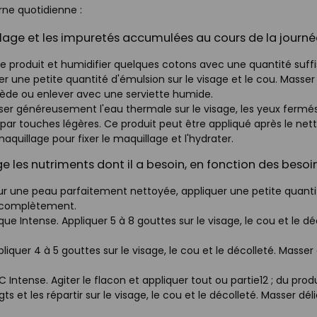
rne quotidienne :
illage et les impuretés accumulées au cours de la journé
le produit et humidifier quelques cotons avec une quantité suffi
er une petite quantité d'émulsion sur le visage et le cou. Mas
 tiède ou enlever avec une serviette humide.
ser généreusement l'eau thermale sur le visage, les yeux fermé
par touches légères. Ce produit peut être appliqué après le ne
aquillage pour fixer le maquillage et l'hydrater.
ge les nutriments dont il a besoin, en fonction des besoi
Sur une peau parfaitement nettoyée, appliquer une petite quanti
er complètement.
ue Intense. Appliquer 5 à 8 gouttes sur le visage, le cou et le dé
liquer 4 à 5 gouttes sur le visage, le cou et le décolleté. Masser
 Intense. Agiter le flacon et appliquer tout ou partie12 ; du prod
ts et les répartir sur le visage, le cou et le décolleté. Masser dé